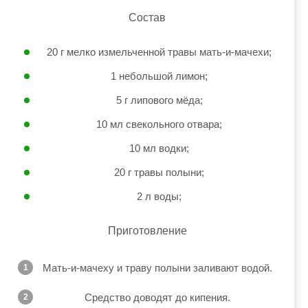
Состав
20 г мелко измельченной травы мать-и-мачехи;
1 небольшой лимон;
5 г липового мёда;
10 мл свекольного отвара;
10 мл водки;
20 г травы полыни;
2 л воды;
Приготовление
Мать-и-мачеху и траву полыни заливают водой.
Средство доводят до кипения.